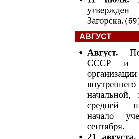
утвержден 
Загорска.
(69
АВГУСТ
Август.
Пос
СССР и 
организаци
внутренн
начальной,
средней ш
начало уч
сентября.
21 августа.