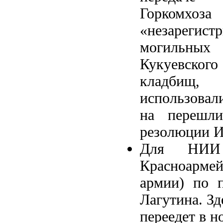
Горкомхоза
«незарегист
могильн
Кукуевског
кладбищ,
использовал
на перешл
резолюции И
Для НИИ 
Красноарме
армии) по п
Лагутина. Зд
переедет в н