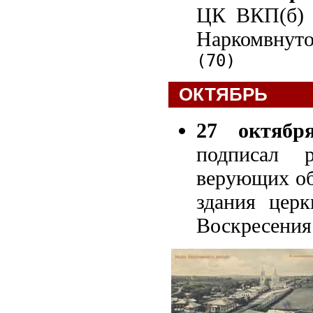
ЦК ВКП(б) о
Наркомвнут
(70)
ОКТЯБРЬ
27 октября
подписал 
верующих об
здания цер
Воскресения