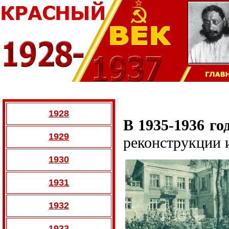
1928
В 1935-1936 го
1929
реконструкции и
1930
1931
1932
1933