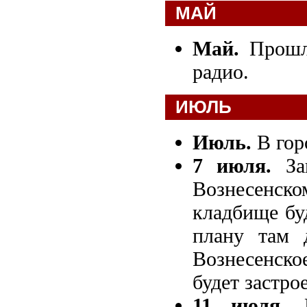
МАЙ
Май.
Прошла
радио.
ИЮЛЬ
Июль.
В гор
7 июля.
Зап
Вознесенс
кладбище бу
плану там 
Вознесенско
будет застро
11 июля.
П