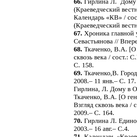
66.
Гирлина Л. Дому в
(Краеведческий вестн
Календарь «КВ» / сос
(Краеведческий вестн
67.
Хроника главной у
Севастьянова // Впере
68.
Ткаченко, В.А. [О
сквозь века / сост.: 
С. 158.
69.
Ткаченко,В. Город
2008.– 11 янв.– С. 17.
Гирлина, Л. Дому в Ов
Ткаченко, В.А. [О ге
Взгляд сквозь века / 
2009.– С. 164.
70.
Гирлина Л. Едино
2003.– 16 авг.– С.4.
71
. Календарь «Краев