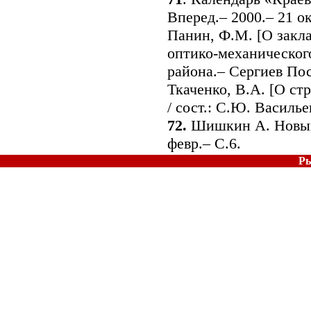
Вперед.– 2000.– 21 ок
Панин, Ф.М. [О закла
оптико-механического
района.– Сергиев Пос
Ткаченко, В.А. [О ст
/ сост.: С.Ю. Василье
72.
Шишкин А. Новый 
февр.– С.6.
Ры