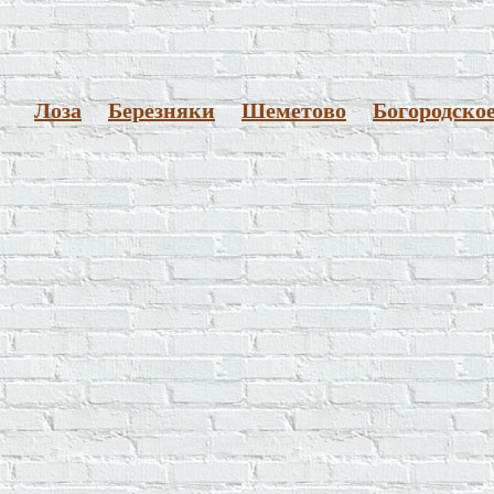
Лоза
Березняки
Шеметово
Богородско