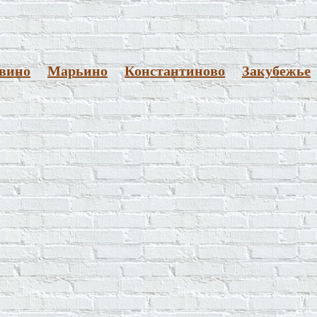
вино
Марьино
Константиново
Закубежье