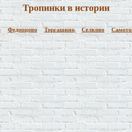
Тропинки в истории
е
Федорцово
Торгашино
Селково
Самото